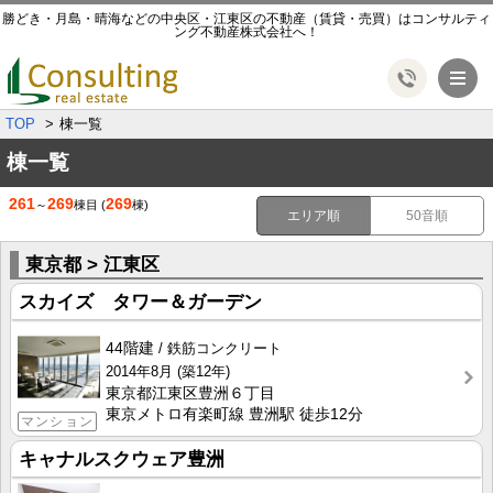
勝どき・月島・晴海などの中央区・江東区の不動産（賃貸・売買）はコンサルティ
ング不動産株式会社へ！
メ
TOP
棟一覧
棟一覧
261
269
269
～
棟目
(
棟)
エリア順
50音順
東京都 > 江東区
スカイズ タワー＆ガーデン
44階建
鉄筋コンクリート
2014年8月
(築12年)
東京都江東区豊洲６丁目
東京メトロ有楽町線 豊洲駅 徒歩12分
マンション
キャナルスクウェア豊洲