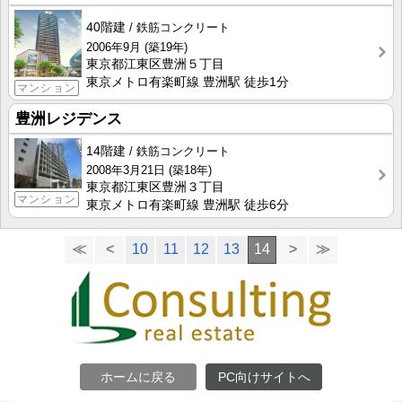
40階建
鉄筋コンクリート
2006年9月
(築19年)
東京都江東区豊洲５丁目
東京メトロ有楽町線 豊洲駅 徒歩1分
マンション
豊洲レジデンス
14階建
鉄筋コンクリート
2008年3月21日
(築18年)
東京都江東区豊洲３丁目
マンション
東京メトロ有楽町線 豊洲駅 徒歩6分
≪
<
10
11
12
13
14
>
≫
ホームに戻る
PC向けサイトへ