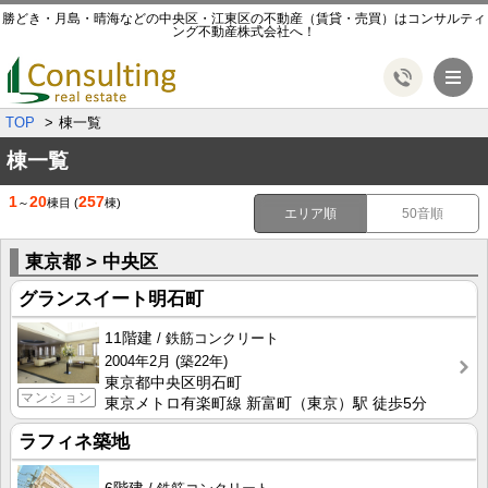
勝どき・月島・晴海などの中央区・江東区の不動産（賃貸・売買）はコンサルティ
ング不動産株式会社へ！
メ
TOP
棟一覧
棟一覧
1
20
257
～
棟目
(
棟)
エリア順
50音順
東京都 > 中央区
グランスイート明石町
11階建
鉄筋コンクリート
2004年2月
(築22年)
東京都中央区明石町
マンション
東京メトロ有楽町線 新富町（東京）駅 徒歩5分
ラフィネ築地