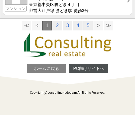
東京都中央区勝どき４丁目
マンション
都営大江戸線 勝どき駅 徒歩3分
≪
<
1
2
3
4
5
>
≫
ホームに戻る
PC向けサイトへ
Copyright(c) consulting-fudousan All Rights Reserved.